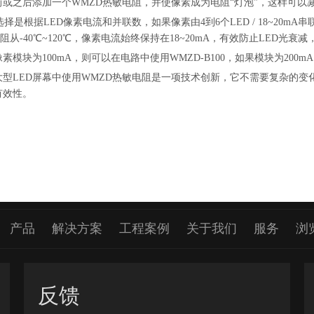
或之后添加一个WMZD热敏电阻，并使像素成为电阻“灯泡”，这样可以减
选择是根据LED像素电流和并联数，如果像素由4到6个LED / 18~20
电阻从-40℃~120℃，像素电流始终保持在18~20mA，有效防止LED光衰减
像素模块为100mA，则可以在电路中使用WMZD-B100，如果模块为200mA，
大型LED屏幕中使用WMZD热敏电阻是一项技术创新，它不需要复杂的
有效性。
产品
解决方案
工程案例
关于我们
服务
浏
反馈