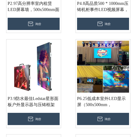
P2.97高分辨率室内租赁
P4.8高品质500 * 1000mm压
LED屏幕墙，500x500mm面
铸机柜事件LED视频屏幕，
板和Novar控制系统
用于舞台视频照明效果
询价
询价
P3.9防水最佳Ledstar星形面
P6.25低成本室外LED显示
板户外显示器与压铸框架
屏（500x500mm，
500x1000mm）
询价
询价