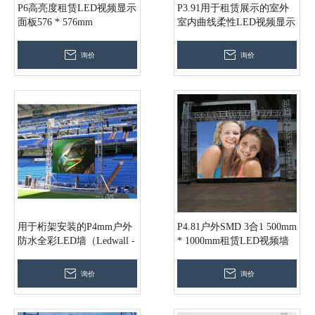
P6高亮度租赁LED视频显示
P3.91用于租赁展示的室外
面板576 * 576mm
室内曲线柔性LED视频显示
器（500 * 1000mm）
询价
询价
用于桁架安装的P4mm户外
P4.81户外SMD 3合1 500mm
防水全彩LED墙（Ledwall -
* 1000mm租赁LED视频墙
P4）
桁架音乐表演背景
询价
询价