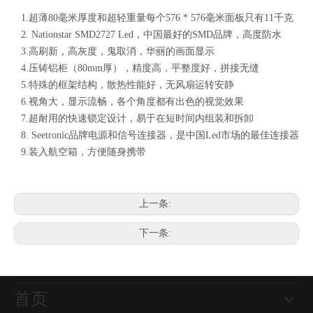
1.超薄80毫米厚度和超轻重量每个576 * 576毫米面板只有11千克
2. Nationstar SMD2727 Led，中国最好的SMD品牌，高度防水
3.高刷新，高灰度，鬼取消，华丽的画面显示
4.压铸铝柜（80mm厚），精度高，平整度好，拼接无缝
5.特殊的框架结构，散热性能好，无风扇运转安静
6.视角大，显示流畅，各个角度都有出色的视觉效果
7.超耐用的快速锁定设计，易于在短时间内组装和拆卸
8. Seetronic品牌电源和信号连接器，是中国Led市场的最佳连接器
9.装入航空箱，方便随身携带
P6.25防水Led舞蹈地板瓷砖显示为婚礼舞台派对迪斯科DJ夜总会
P3.91用于租赁展示的室外室内曲线柔性LED视频显示器（500 * 1000mm）
上一条:
下一条:
首页