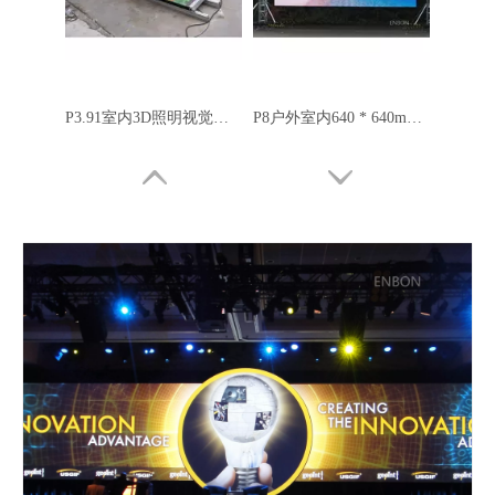
P3.91室内3D照明视觉高清LED视频舞池婚礼活动迪斯科DJ夜总会
P8户外室内640 * 640mm大型广告LED显示屏用于活动
P5户外高亮度640x640mm SMD2727租赁LED视频墙
P8 SMD3535 Nationstar带领960mmx960mm户外租赁LED显示屏，适用于室内和室外活动