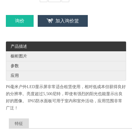
询价
加入询价篮
P5 960x960mm高亮度高分辨率租赁舞台LED显示屏适用于户外活动
P6 SMD2727 Nationstar带领5500尼特高亮度舞台户外LED显示屏用于活动
产品描述
橱柜图片
参数
应用
P6毫米户外LED显示屏非常适合租赁使用，相对低成本但获得良好
的分辨率。亮度超过5,500尼特，即使有强烈的阳光也能显示出良
好的图像。 IP65防水面板可用于室内和室外活动，应用范围非常
广泛！
P10高亮度户外便携式LED显示屏，640x640mm面板
用于AV舞台会议的P6.67mm户外租赁视频LED显示屏
特征