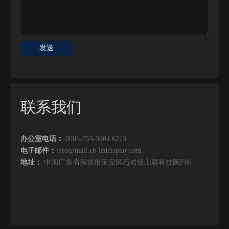
发送
联系我们
P6.25低成本室外LED显示屏（500x500mm，500x1000mm）
P3.9防水最佳Ledstar星形面板户外显示器与压铸框架
办公室电话
：
0086-755-3684 6213
电子邮件：
info@mail.eb-leddisplay.com
地址：
中国广东省深圳市宝安区石岩镇山联科技园F栋