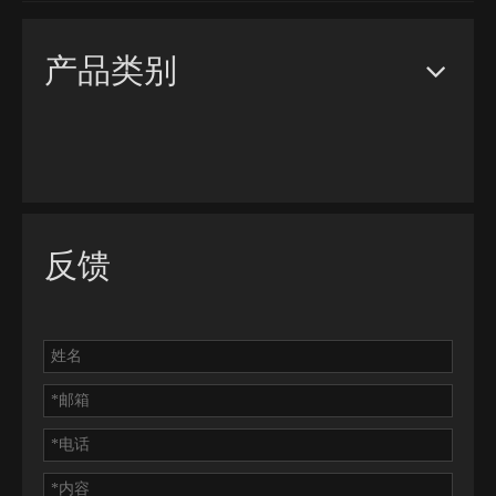
产品类别
P4铝合金面板512 * 512mm户外LED广告牌大屏幕
P4mm户外移动广告LED显示屏，512x512mm面板
反馈
P5.95室外5000Nit亮度租赁LED显示屏，500x1000mm面板
P6.25户外低价500x500mm LED面板租赁显示器