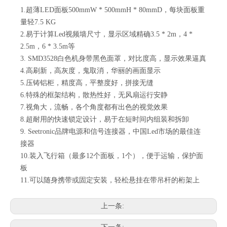
1.超薄LED面板500mmW * 500mmH * 80mmD，每块面板重
量轻7.5 KG
2.易于计算Led视频墙尺寸，显示区域精确3.5 * 2m，4 *
2.5m，6 * 3.5m等
3. SMD3528白色机身带黑色面罩，对比度高，显示效果逼真
4.高刷新，高灰度，鬼取消，华丽的画面显示
5.压铸铝柜，精度高，平整度好，拼接无缝
6.特殊的框架结构，散热性好，无风扇运行安静
7.视角大，流畅，各个角度都有出色的视觉效果
8.超耐用的快速锁定设计，易于在短时间内组装和拆卸
9. Seetronic品牌电源和信号连接器，中国Led市场的最佳连
接器
10.装入飞行箱（最多12个面板，1个），便于运输，保护面
板
11.可以随身携带或固定安装，轻松悬挂在带吊杆的桁架上
上一条: