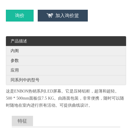
询价
加入询价篮
P3.91最佳销售高品质室内500 * 500mm租赁活动LED显示板
产品描述
内阁
参数
应用
同系列中的型号
这是ENBON热销系列LED屏幕。它是压铸铝柜，超薄和超轻。
500 * 500mm面板仅7.5 KG。由路面包装，非常便携，随时可以随
时随地在室内进行所有活动。可提供曲线设计。
特征