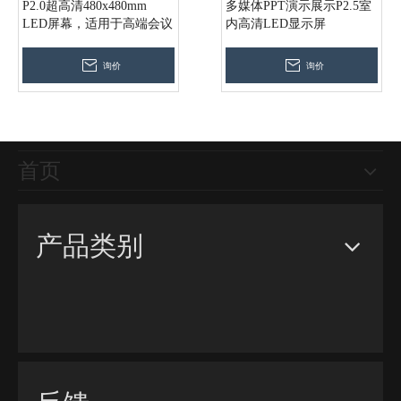
P2.0超高清480x480mm
多媒体PPT演示展示P2.5室
LED屏幕，适用于高端会议
内高清LED显示屏
大厅电影院歌剧银行陈列室
询价
询价
首页
产品类别