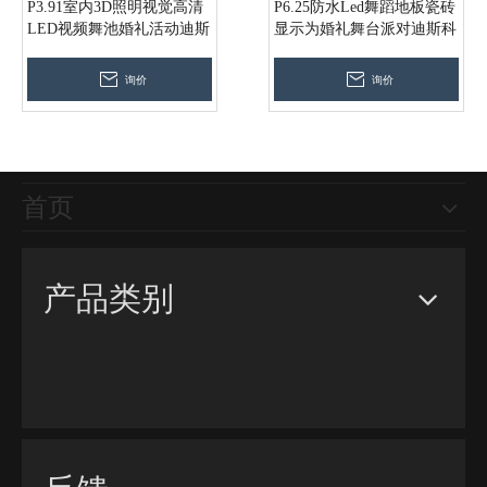
P3.91室内3D照明视觉高清
P6.25防水Led舞蹈地板瓷砖
LED视频舞池婚礼活动迪斯
显示为婚礼舞台派对迪斯科
科DJ夜总会
DJ夜总会
询价
询价
首页
产品类别